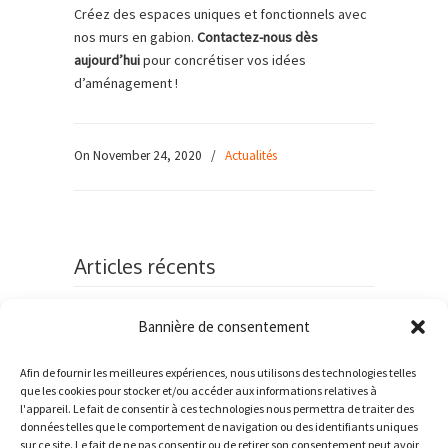
Créez des espaces uniques et fonctionnels avec
nos murs en gabion.
Contactez-nous dès
aujourd’hui
pour concrétiser vos idées
d’aménagement !
On November 24, 2020
/
Actualités
Articles récents
Qu’est-ce qu’un gabion pré-rempli ?
Bannière de consentement
Le configurateur de projet gabion en ligne : un
Afin de fournir les meilleures expériences, nous utilisons des technologies telles
outil essentiel pour des projets gabion sur-
que les cookies pour stocker et/ou accéder aux informations relatives à
mesure
l'appareil. Le fait de consentir à ces technologies nous permettra de traiter des
données telles que le comportement de navigation ou des identifiants uniques
Tout savoir sur la pose de gabions
sur ce site. Le fait de ne pas consentir ou de retirer son consentement peut avoir