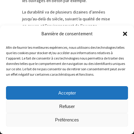
les ouvrages en béton par exemple.
La durabilité va de plusieurs dizaines d’années
jusqu’au-delà du siècle, suivant la qualité de mise
en œuvre et l’environnement de l’ouvrage.
Bannière de consentement
Afin de fournir les meilleures expériences, nous utilisons des technologies telles
© 2025
TENDANCE GABION, le gabion pro pour
que les cookies pour stocker et/ou accéder aux informations relatives à
l'appareil. Le fait de consentir à ces technologies nous permettra de traiter des
tous.
données telles que le comportement de navigation ou des identifiants uniques
sur ce site. Le fait de ne pas consentir ou de retirer son consentement peut avoir
un effet négatif sur certaines caractéristiques et fonctions.
Accepter
Refuser
Préférences