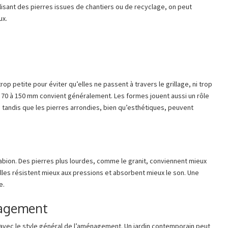
sant des pierres issues de chantiers ou de recyclage, on peut
ux.
trop petite pour éviter qu’elles ne passent à travers le grillage, ni trop
e 70 à 150 mm convient généralement. Les formes jouent aussi un rôle
té tandis que les pierres arrondies, bien qu’esthétiques, peuvent
bion. Des pierres plus lourdes, comme le granit, conviennent mieux
lles résistent mieux aux pressions et absorbent mieux le son. Une
e.
nagement
 avec le style général de l’aménagement. Un jardin contemporain peut