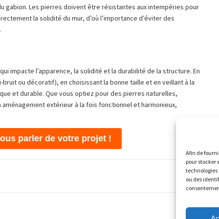
é du gabion. Les pierres doivent être résistantes aux intempéries pour
directement la solidité du mur, d’où l’importance d’éviter des
.
i impacte l’apparence, la solidité et la durabilité de la structure. En
uit ou décoratif), en choisissant la bonne taille et en veillant à la
que et durable. Que vous optiez pour des pierres naturelles,
n aménagement extérieur à la fois fonctionnel et harmonieux,
us parler de votre projet !
Afin de fourni
pour stocker 
technologies 
ou des identif
consentement 
Ac