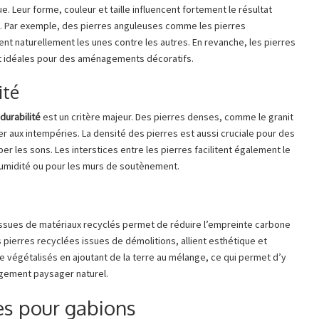
. Leur forme, couleur et taille influencent fortement le résultat
on. Par exemple, des pierres anguleuses comme les pierres
ent naturellement les unes contre les autres. En revanche, les pierres
ont idéales pour des aménagements décoratifs.
ité
a
durabilité
est un critère majeur. Des pierres denses, comme le granit
ter aux intempéries. La densité des pierres est aussi cruciale pour des
er les sons. Les interstices entre les pierres facilitent également le
’humidité ou pour les murs de soutènement.
 issues de matériaux recyclés permet de réduire l’empreinte carbone
 pierres recyclées issues de démolitions, allient esthétique et
 végétalisés en ajoutant de la terre au mélange, ce qui permet d’y
agement paysager naturel.
s pour gabions