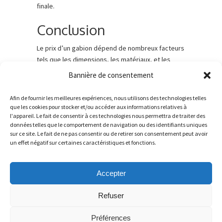
finale.
Conclusion
Le prix d’un gabion dépend de nombreux facteurs
tels que les dimensions, les matériaux, et les
options supplémentaires. En tenant compte de
Bannière de consentement
ces variables et en optimisant le choix des
matériaux, et la comparaison des offres, il est
Afin de fournir les meilleures expériences, nous utilisons des technologies telles
possible de réaliser des économies significatives
que les cookies pour stocker et/ou accéder aux informations relatives à
l'appareil. Le fait de consentir à ces technologies nous permettra de traiter des
tout en garantissant un investissement durable et
données telles que le comportement de navigation ou des identifiants uniques
esthétique dans votre projet.
sur ce site. Le fait de ne pas consentir ou de retirer son consentement peut avoir
un effet négatif sur certaines caractéristiques et fonctions.
On December 3, 2024
/
Actualités
Accepter
Refuser
Préférences